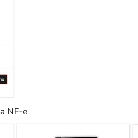
ca NF-e