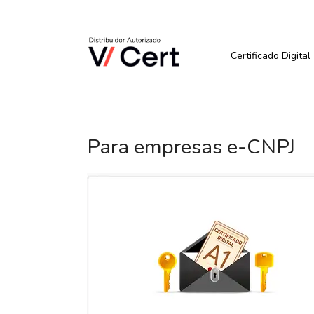
Pular
para
Quer Comprar ou Renova
o
conteúdo
Certificado Digital
Para empresas e-CNPJ