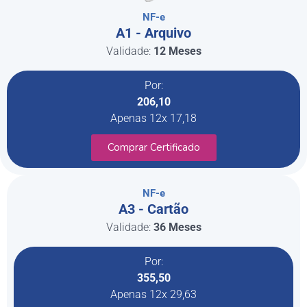
NF-e
A1 - Arquivo
Validade:
12 Meses
Por:
206,10
Apenas 12x 17,18
Comprar Certificado
NF-e
A3 - Cartão
Validade:
36 Meses
Por:
355,50
Apenas 12x 29,63