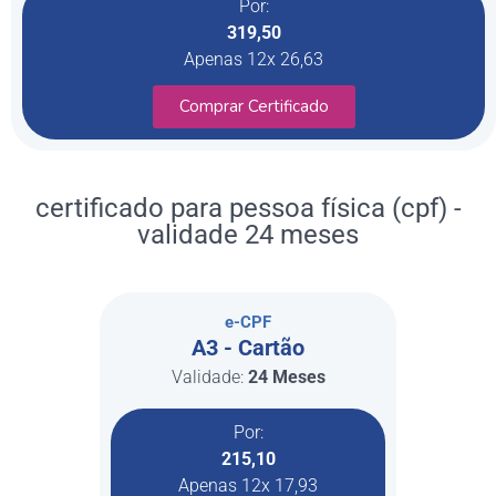
Por:
319,50
Apenas 12x 26,63
Comprar Certificado
certificado para pessoa física (cpf) -
validade 24 meses
e-CPF
A3 - Cartão
Validade:
24 Meses
Por:
215,10
Apenas 12x 17,93