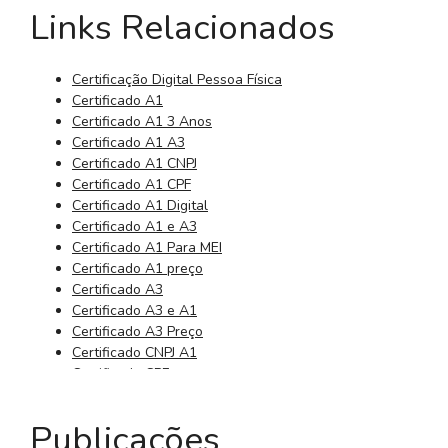
Links Relacionados
Certificação Digital Pessoa Física
Certificado A1
Certificado A1 3 Anos
Certificado A1 A3
Certificado A1 CNPJ
Certificado A1 CPF
Certificado A1 Digital
Certificado A1 e A3
Certificado A1 Para MEI
Certificado A1 preço
Certificado A3
Certificado A3 e A1
Certificado A3 Preço
Certificado CNPJ A1
Certificado CPF
Certificado CPF Digital
Certificado da Receita Federal
Publicações
Certificado Digital 3 Anos