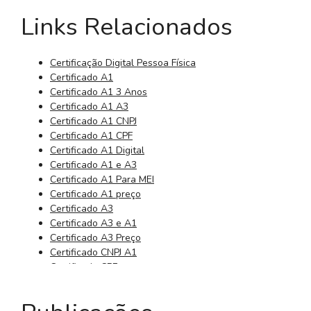
Links Relacionados
Certificação Digital Pessoa Física
Certificado A1
Certificado A1 3 Anos
Certificado A1 A3
Certificado A1 CNPJ
Certificado A1 CPF
Certificado A1 Digital
Certificado A1 e A3
Certificado A1 Para MEI
Certificado A1 preço
Certificado A3
Certificado A3 e A1
Certificado A3 Preço
Certificado CNPJ A1
Certificado CPF
Certificado CPF Digital
Certificado da Receita Federal
Certificado Digital 3 Anos