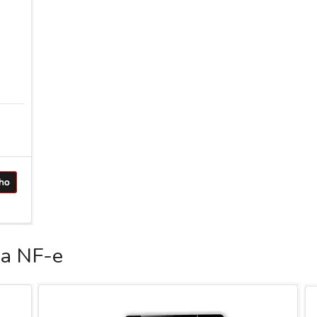
ca NF-e