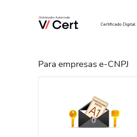
Pular
para
Quer Comprar ou Renova
o
conteúdo
Certificado Digital
Para empresas e-CNPJ