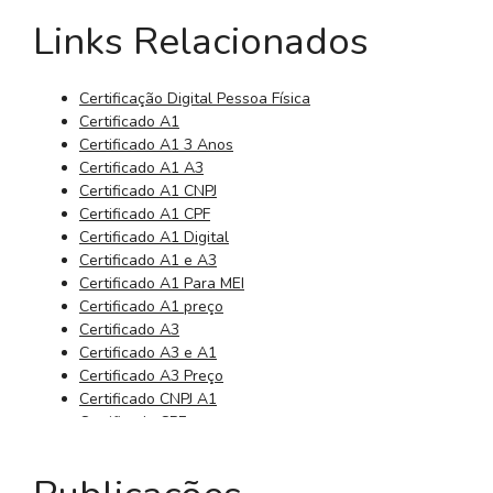
Links Relacionados
Certificação Digital Pessoa Física
Certificado A1
Certificado A1 3 Anos
Certificado A1 A3
Certificado A1 CNPJ
Certificado A1 CPF
Certificado A1 Digital
Certificado A1 e A3
Certificado A1 Para MEI
Certificado A1 preço
Certificado A3
Certificado A3 e A1
Certificado A3 Preço
Certificado CNPJ A1
Certificado CPF
Certificado CPF Digital
Certificado da Receita Federal
Certificado Digital 3 Anos