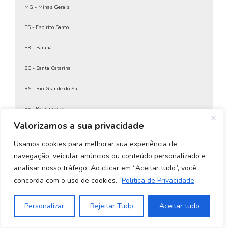
Certificado Digital MEI A1
MG - Minas Gerais
Certificado Digital On Line
Certificado Digital Para CNPJ
ES - Espírito Santo
Certificado Digital Para Contador Autônomo
PR - Paraná
Certificado Digital Para CPF
Certificado Digital Para Emitir Nota Fiscal
SC - Santa Catarina
Certificado Digital Para Emitir Nota Fiscal MEI
Certificado digital para empresas
RS - Rio Grande do Sul
Certificado Digital Para MEI
Certificado Digital Para NFE
PE - Pernambuco
Certificado Digital Para Nota Fiscal
Certificado Digital Para Pessoa Física
Valorizamos a sua privacidade
BA - Bahia
Certificado Digital Para Receita Federal
Usamos cookies para melhorar sua experiência de
Certificado Digital Pessoa Física
CE - Ceará
Certificado Digital Pessoa Física A1
navegação, veicular anúncios ou conteúdo personalizado e
Certificado Digital Pessoa Física Preço
analisar nosso tráfego. Ao clicar em “Aceitar tudo”, você
Goiás e Distrito Federal
Certificado Digital Pessoa Física Receita Federal
concorda com o uso de cookies.
Politica de Privacidade
Certificado Digital Pessoa Jurídica
MS - Mato Grosso do Sul
Certificado Digital PF A1
Personalizar
Rejeitar Tudp
Aceitar tudo
Certificado Digital PJ
MT - Mato Grosso
Certificado Digital PJ A1