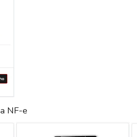
ca NF-e