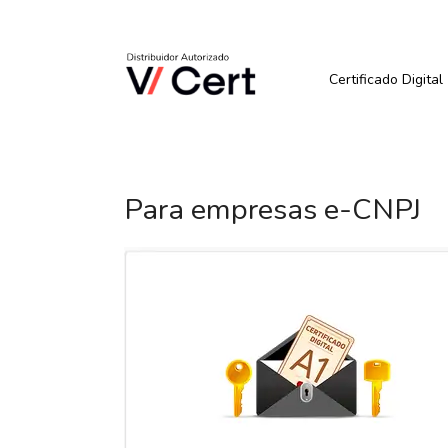
Pular
para
Quer Comprar ou Renova
o
conteúdo
Certificado Digital
Para empresas e-CNPJ