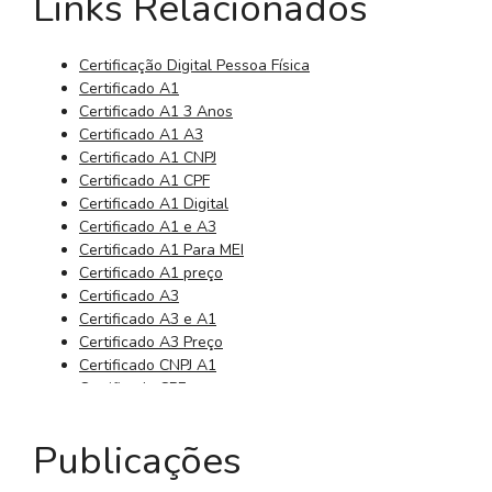
Links Relacionados
Certificação Digital Pessoa Física
Certificado A1
Certificado A1 3 Anos
Certificado A1 A3
Certificado A1 CNPJ
Certificado A1 CPF
Certificado A1 Digital
Certificado A1 e A3
Certificado A1 Para MEI
Certificado A1 preço
Certificado A3
Certificado A3 e A1
Certificado A3 Preço
Certificado CNPJ A1
Certificado CPF
Certificado CPF Digital
Certificado da Receita Federal
Publicações
Certificado Digital 3 Anos
Certificado Digital 3 Meses