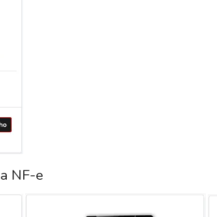
ca NF-e