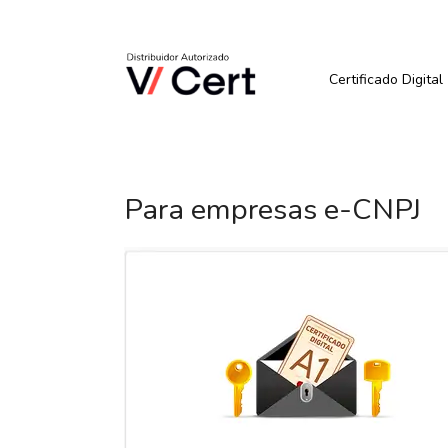
Pular
para
Quer Comprar ou Renova
o
conteúdo
Certificado Digital
Para empresas e-CNPJ