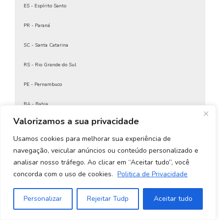
Certificado Digital Para CNPJ
ES - Espírito Santo
Certificado Digital Para Contador Autônomo
PR - Paraná
Certificado Digital Para CPF
Certificado Digital Para Emitir Nota Fiscal
SC - Santa Catarina
Certificado Digital Para Emitir Nota Fiscal MEI
Certificado digital para empresas
RS - Rio Grande do Sul
Certificado Digital Para MEI
Certificado Digital Para NFE
PE - Pernambuco
Certificado Digital Para Nota Fiscal
Certificado Digital Para Pessoa Física
BA - Bahia
Certificado Digital Para Receita Federal
Certificado Digital Pessoa Física
Valorizamos a sua privacidade
CE - Ceará
Certificado Digital Pessoa Física A1
Usamos cookies para melhorar sua experiência de
Certificado Digital Pessoa Física Preço
Goiás e Distrito Federal
Certificado Digital Pessoa Física Receita Federal
navegação, veicular anúncios ou conteúdo personalizado e
Certificado Digital Pessoa Jurídica
analisar nosso tráfego. Ao clicar em “Aceitar tudo”, você
MS - Mato Grosso do Sul
Certificado Digital PF A1
concorda com o uso de cookies.
Politica de Privacidade
Certificado Digital PJ
MT - Mato Grosso
Certificado Digital PJ A1
Personalizar
Rejeitar Tudp
Aceitar tudo
Certificado digital preço
PI - Piauí
Certificado Digital Receita Federal