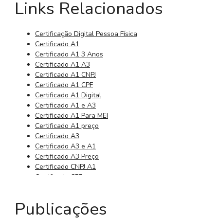
Links Relacionados
Certificação Digital Pessoa Física
Certificado A1
Certificado A1 3 Anos
Certificado A1 A3
Certificado A1 CNPJ
Certificado A1 CPF
Certificado A1 Digital
Certificado A1 e A3
Certificado A1 Para MEI
Certificado A1 preço
Certificado A3
Certificado A3 e A1
Certificado A3 Preço
Certificado CNPJ A1
Certificado CPF
Certificado CPF Digital
Certificado da Receita Federal
Publicações
Certificado Digital 3 Anos
Certificado Digital 3 Meses