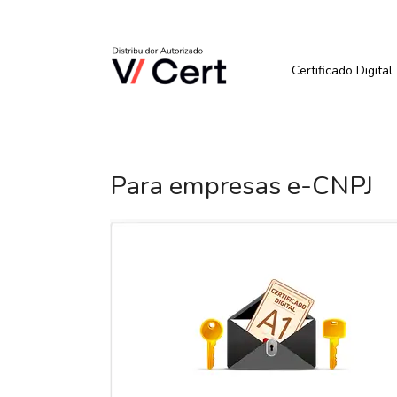
Pular
para
Quer Comprar ou Renova
o
conteúdo
Certificado Digital
Para empresas e-CNPJ