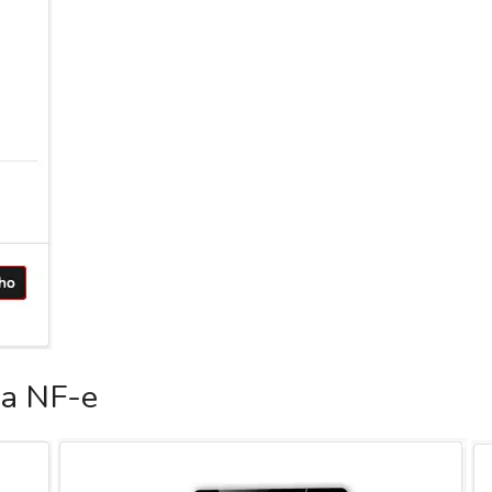
ca NF-e