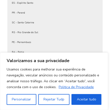
Certificado Digital Para CNPJ
ES - Espírito Santo
Certificado Digital Para Contador Autônomo
PR - Paraná
Certificado Digital Para CPF
Certificado Digital Para Emitir Nota Fiscal
SC - Santa Catarina
Certificado Digital Para Emitir Nota Fiscal MEI
Certificado digital para empresas
RS - Rio Grande do Sul
Certificado Digital Para MEI
Certificado Digital Para NFE
PE - Pernambuco
Certificado Digital Para Nota Fiscal
Certificado Digital Para Pessoa Física
BA - Bahia
Certificado Digital Para Receita Federal
Certificado Digital Pessoa Física
Valorizamos a sua privacidade
CE - Ceará
Certificado Digital Pessoa Física A1
Usamos cookies para melhorar sua experiência de
Certificado Digital Pessoa Física Preço
Goiás e Distrito Federal
Certificado Digital Pessoa Física Receita Federal
navegação, veicular anúncios ou conteúdo personalizado e
Certificado Digital Pessoa Jurídica
analisar nosso tráfego. Ao clicar em “Aceitar tudo”, você
MS - Mato Grosso do Sul
Certificado Digital PF A1
concorda com o uso de cookies.
Politica de Privacidade
Certificado Digital PJ
MT - Mato Grosso
Certificado Digital PJ A1
Personalizar
Rejeitar Tudp
Aceitar tudo
Certificado digital preço
PI - Piauí
Certificado Digital Receita Federal