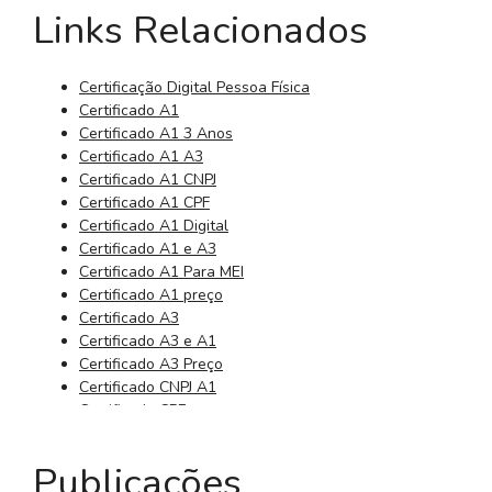
Links Relacionados
Certificação Digital Pessoa Física
Certificado A1
Certificado A1 3 Anos
Certificado A1 A3
Certificado A1 CNPJ
Certificado A1 CPF
Certificado A1 Digital
Certificado A1 e A3
Certificado A1 Para MEI
Certificado A1 preço
Certificado A3
Certificado A3 e A1
Certificado A3 Preço
Certificado CNPJ A1
Certificado CPF
Certificado CPF Digital
Certificado da Receita Federal
Publicações
Certificado Digital 3 Anos