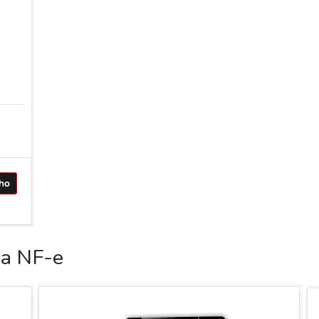
ca NF-e