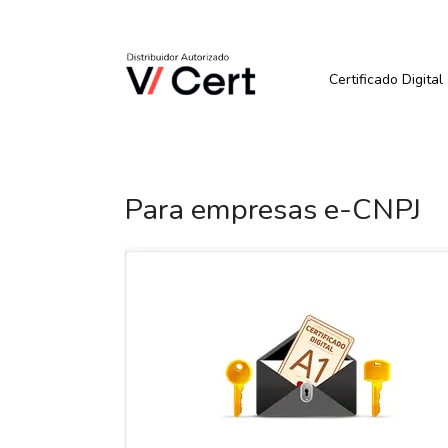
Pular
para
Quer Comprar ou Renova
o
conteúdo
Certificado Digital
Para empresas e-CNPJ