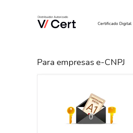
Pular
para
Quer Comprar ou Renova
o
conteúdo
Certificado Digital
Para empresas e-CNPJ