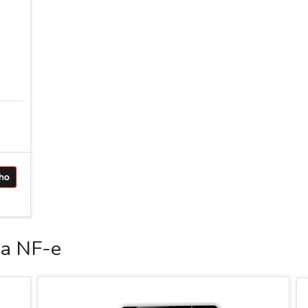
ca NF-e