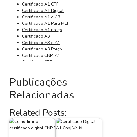
Certificado A1 CPF
Certificado A1 Digital
Certificado A1 e A3
Certificado A1 Para MEI
Certificado A1 preço
Certificado A3
Certificado A3 e A1
Certificado A3 Preço
Certificado CNPJ A1
Certificado CPF
Certificado CPF Digital
Certificado da Receita Federal
Publicações
Certificado Digital 3 Anos
Certificado Digital 3 Meses
Relacionadas
Certificado Digital A Distância
Certificado Digital A1
Certificado Digital A1 A3
Related Posts:
Certificado Digital A1 Barato
Certificado digital a1 cnpj
Certificado Digital A1 CNPJ Preço
Certificado Digital A1 Comprar