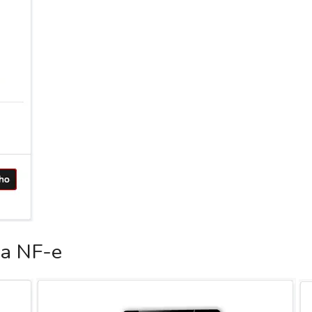
ca NF-e