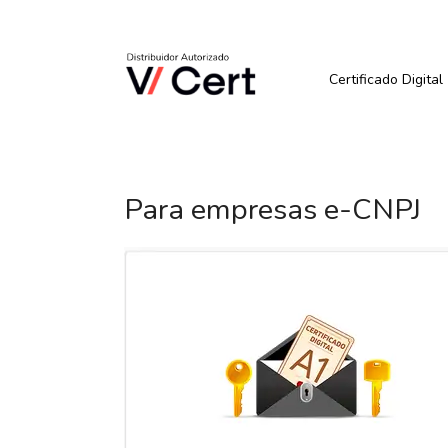
Pular
para
Quer Comprar ou Renova
o
conteúdo
Certificado Digital
Para empresas e-CNPJ