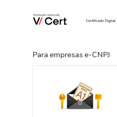
Pular
para
Quer Comprar ou Renova
o
conteúdo
Certificado Digital
Para empresas e-CNPJ