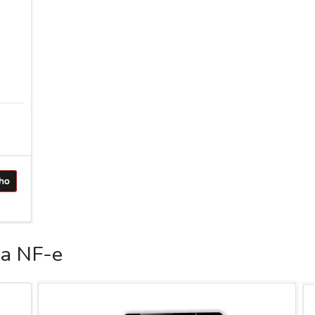
ca NF-e