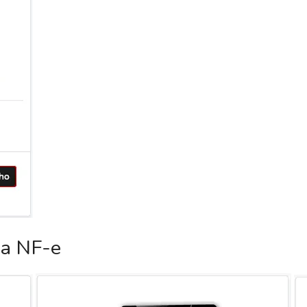
ca NF-e