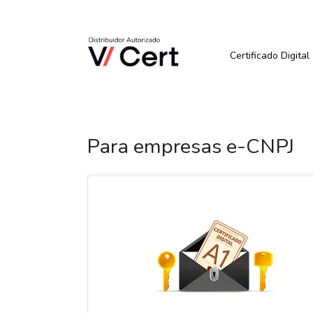
Pular
para
Quer Comprar ou Renova
o
conteúdo
Certificado Digital
Para empresas e-CNPJ