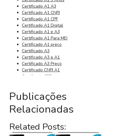
Certificado A1 A3
Certificado A1 CNPJ
Certificado A1 CPF
Certificado A1 Digital
Certificado A1 e A3
Certificado A1 Para MEI
Certificado A1 preço
Certificado A3
Certificado A3 e A1
Certificado A3 Preço
Certificado CNPJ A1
Certificado CPF
Certificado CPF Digital
Certificado da Receita Federal
Publicações
Certificado Digital 3 Anos
Certificado Digital 3 Meses
Relacionadas
Certificado Digital A Distância
Certificado Digital A1
Certificado Digital A1 A3
Related Posts:
Certificado Digital A1 Barato
Certificado digital a1 cnpj