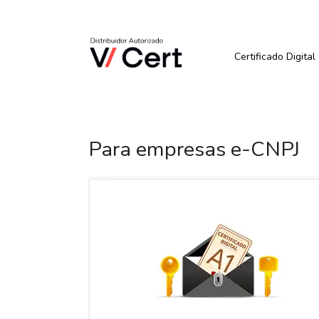
Pular
para
Quer Comprar ou Renova
o
conteúdo
Certificado Digital
Para empresas e-CNPJ