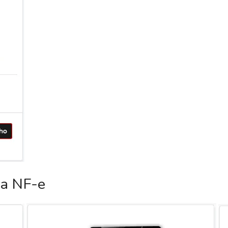
ca NF-e