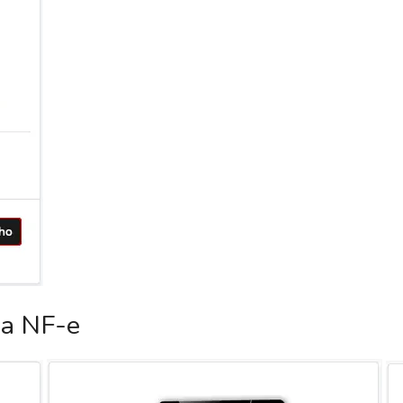
ca NF-e