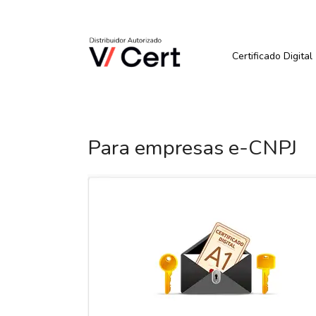
Pular
para
Quer Comprar ou Renova
o
conteúdo
Certificado Digital
Para empresas e-CNPJ