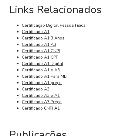
Links Relacionados
Certificação Digital Pessoa Física
Certificado A1
Certificado A1 3 Anos
Certificado A1 A3
Certificado A1 CNPJ
Certificado A1 CPF
Certificado A1 Digital
Certificado A1 e A3
Certificado A1 Para MEI
Certificado A1 preço
Certificado A3
Certificado A3 e A1
Certificado A3 Preço
Certificado CNPJ A1
Certificado CPF
Certificado CPF Digital
Certificado da Receita Federal
Publicações
Certificado Digital 3 Anos