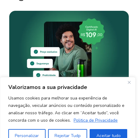
Valorizamos a sua privacidade
Usamos cookies para melhorar sua experiência de
navegação, veicular anúncios ou conteúdo personalizado e
analisar nosso tráfego. Ao clicar em “Aceitar tudo”, você
concorda com o uso de cookies.
Politica de Privacidade
©2026 Distribuidor Autorizado Valid Certificadora - Parceiro MR
Tecnologia e Representações LTDA CNPJ: 54.421.468/0001-89 -
FAQ
Personalizar
Rejeitar Tudp
Aceitar tudo