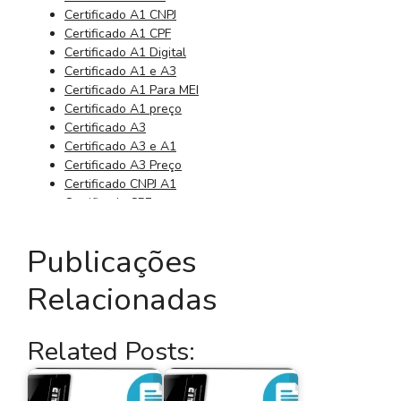
Certificado A1 CNPJ
Certificado A1 CPF
Certificado A1 Digital
Certificado A1 e A3
Certificado A1 Para MEI
Certificado A1 preço
Certificado A3
Certificado A3 e A1
Certificado A3 Preço
Certificado CNPJ A1
Certificado CPF
Certificado CPF Digital
Certificado da Receita Federal
Publicações
Certificado Digital 3 Anos
Certificado Digital 3 Meses
Relacionadas
Certificado Digital A Distância
Certificado Digital A1
Certificado Digital A1 A3
Related Posts:
Certificado Digital A1 Barato
Certificado digital a1 cnpj
Certificado Digital A1 CNPJ Preço