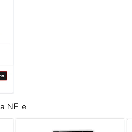
ca NF-e