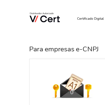
Pular
para
Quer Comprar ou Renova
o
conteúdo
Certificado Digital
Para empresas e-CNPJ