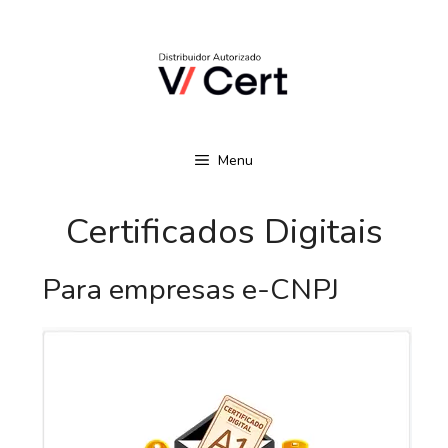
Pular
Quer Comprar ou
para
Renovar Seu
o
Certificado Digital
Peça Seu Certificado Aqui!
conteúdo
com Cupom de
Desconto?
Menu
Certificados Digitais
Para empresas e-CNPJ