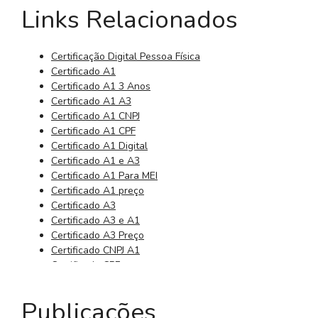
Links Relacionados
Certificação Digital Pessoa Física
Certificado A1
Certificado A1 3 Anos
Certificado A1 A3
Certificado A1 CNPJ
Certificado A1 CPF
Certificado A1 Digital
Certificado A1 e A3
Certificado A1 Para MEI
Certificado A1 preço
Certificado A3
Certificado A3 e A1
Certificado A3 Preço
Certificado CNPJ A1
Certificado CPF
Certificado CPF Digital
Certificado da Receita Federal
Publicações
Certificado Digital 3 Anos