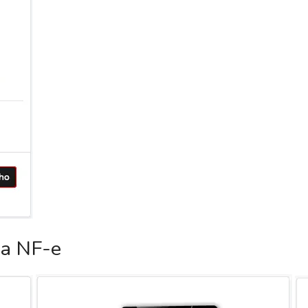
ca NF-e