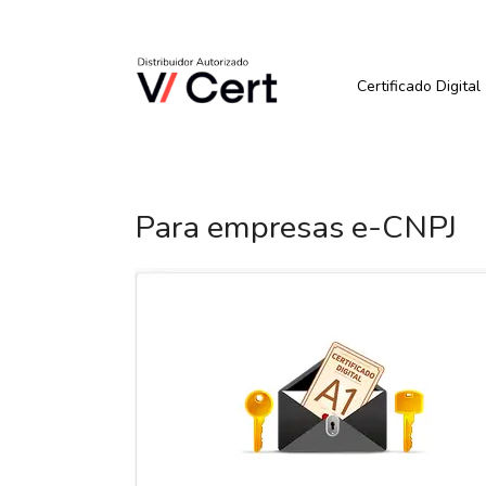
Pular
para
Quer Comprar ou Renova
o
conteúdo
Certificado Digital
Para empresas e-CNPJ