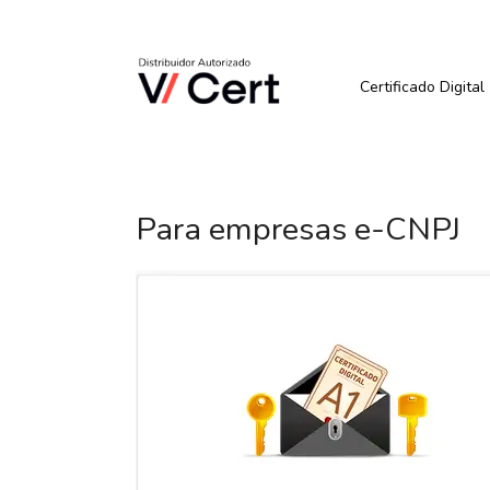
Pular
para
Quer Comprar ou Renova
o
conteúdo
Certificado Digital
Para empresas e-CNPJ