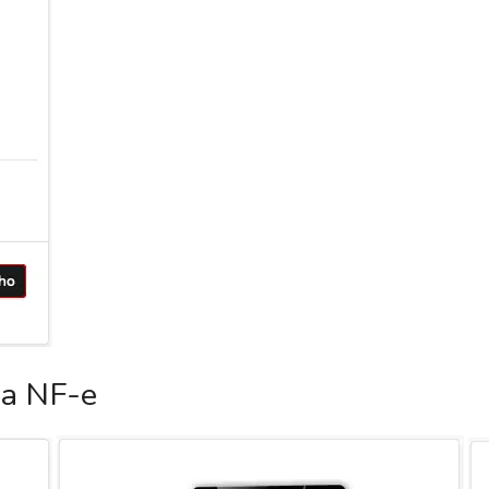
ca NF-e