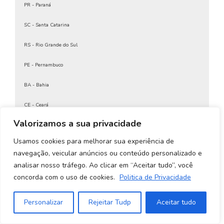
PR - Paraná
Certificado Digital Para CPF
Certificado Digital Para Emitir Nota Fiscal
SC - Santa Catarina
Certificado Digital Para Emitir Nota Fiscal MEI
Certificado digital para empresas
RS - Rio Grande do Sul
Certificado Digital Para MEI
Certificado Digital Para NFE
PE - Pernambuco
Certificado Digital Para Nota Fiscal
Certificado Digital Para Pessoa Física
BA - Bahia
Certificado Digital Para Receita Federal
Certificado Digital Pessoa Física
CE - Ceará
Certificado Digital Pessoa Física A1
Certificado Digital Pessoa Física Preço
Valorizamos a sua privacidade
Goiás e Distrito Federal
Certificado Digital Pessoa Física Receita Federal
Usamos cookies para melhorar sua experiência de
Certificado Digital Pessoa Jurídica
MS - Mato Grosso do Sul
Certificado Digital PF A1
navegação, veicular anúncios ou conteúdo personalizado e
Certificado Digital PJ
analisar nosso tráfego. Ao clicar em “Aceitar tudo”, você
MT - Mato Grosso
Certificado Digital PJ A1
concorda com o uso de cookies.
Politica de Privacidade
Certificado digital preço
PI - Piauí
Certificado Digital Receita Federal
Personalizar
Rejeitar Tudp
Aceitar tudo
Certificado Digital Renovação
RS - Rio Grande do Sul
Certificado Digital São Paulo